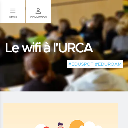
Panneau de gestion des cookies
MENU
CONNEXION
Le wifi à l'URCA
#EDUSPOT #EDUROAM