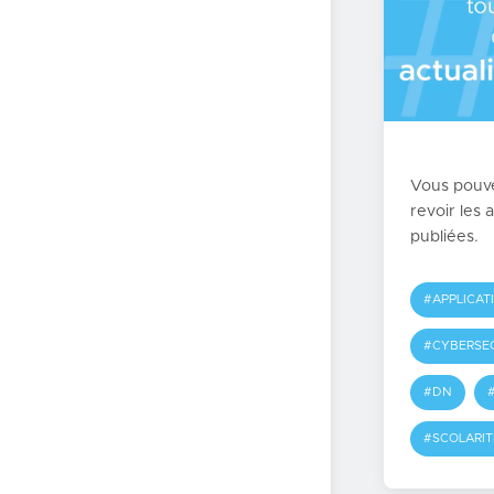
Vous pouve
revoir les 
publiées.
#APPLICAT
#CYBERSE
#DN
#SCOLARIT