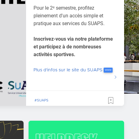
stage ou un
emploi?
Vous pouvez venir consulter
toutes
les offres d'emplois et de stages
qui nous sont transmises par les
entreprises directement sur le site!
Plateforme carrière URCA
#SCOLARITE