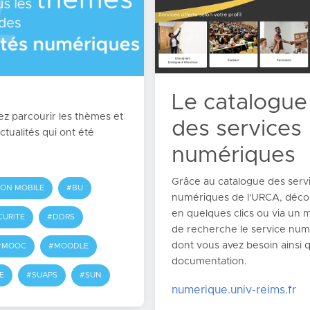
Le catalogue
z parcourir les thèmes et
des services
actualités qui ont été
numériques
Grâce au catalogue des serv
ION MOBILE
#BU
numériques de l'URCA, déco
en quelques clics ou via un 
CURITE
#DDRS
de recherche le service nu
dont vous avez besoin ainsi 
#MOOC
#MOODLE
documentation.
E
#SUAPS
#SUN
numerique.univ-reims.fr