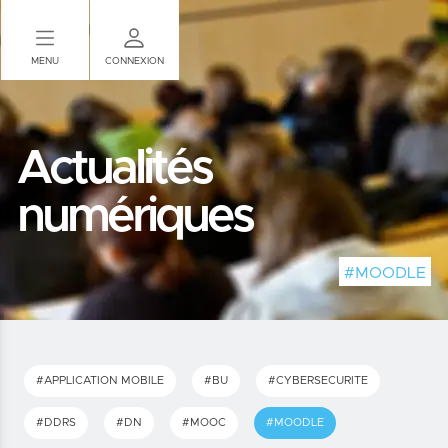
Panneau de gestion des cookies
MENU
CONNEXION
Actualités
numériques
#MOODLE
#APPLICATION MOBILE
#BU
#CYBERSECURITE
#DDRS
#DN
#MOOC
#MOODLE